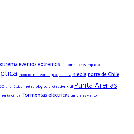
 extrema
eventos extremos
hidrometeoros
impactos
ptica
niebla
norte de Chile
modelos meteorológicos
neblina
Punta Arenas
co
pronóstico meteorológico
protección civil
Tormentas eléctricas
menta cálida
umbrales
viento