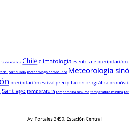
Chile
climatología
eventos de precipitación
apa de mezcla
Meteorología sinó
erial particulado
meteorología aeronáutica
ión
precipitación estival
precipitación orográfica
pronósti
Santiago
temperatura
o
temperatura máxima
temperatura mínima
tor
Av. Portales 3450, Estación Central