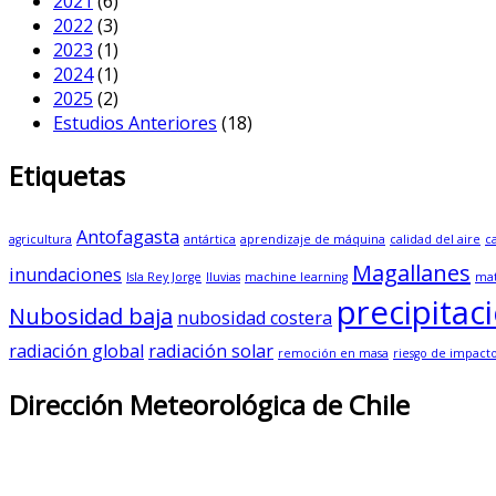
2021
(6)
2022
(3)
2023
(1)
2024
(1)
2025
(2)
Estudios Anteriores
(18)
Etiquetas
Antofagasta
agricultura
antártica
aprendizaje de máquina
calidad del aire
c
Magallanes
inundaciones
Isla Rey Jorge
lluvias
machine learning
mat
precipitac
Nubosidad baja
nubosidad costera
radiación global
radiación solar
remoción en masa
riesgo de impact
Dirección Meteorológica de Chile