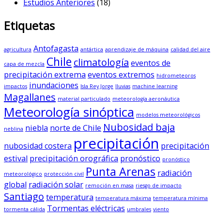
Estudios Anteriores
(18)
Etiquetas
Antofagasta
agricultura
antártica
aprendizaje de máquina
calidad del aire
Chile
climatología
eventos de
capa de mezcla
precipitación extrema
eventos extremos
hidrometeoros
inundaciones
impactos
Isla Rey Jorge
lluvias
machine learning
Magallanes
material particulado
meteorología aeronáutica
Meteorología sinóptica
modelos meteorológicos
Nubosidad baja
niebla
norte de Chile
neblina
precipitación
nubosidad costera
precipitación
estival
precipitación orográfica
pronóstico
pronóstico
Punta Arenas
radiación
meteorológico
protección civil
global
radiación solar
remoción en masa
riesgo de impacto
Santiago
temperatura
temperatura máxima
temperatura mínima
Tormentas eléctricas
tormenta cálida
umbrales
viento