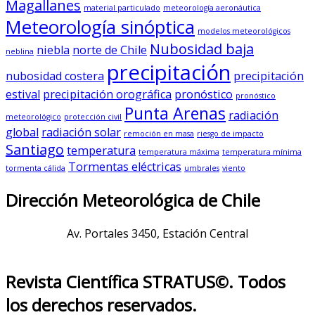
Magallanes
material particulado
meteorología aeronáutica
Meteorología sinóptica
modelos meteorológicos
Nubosidad baja
niebla
norte de Chile
neblina
precipitación
nubosidad costera
precipitación
estival
precipitación orográfica
pronóstico
pronóstico
Punta Arenas
radiación
meteorológico
protección civil
global
radiación solar
remoción en masa
riesgo de impacto
Santiago
temperatura
temperatura máxima
temperatura mínima
Tormentas eléctricas
tormenta cálida
umbrales
viento
Dirección Meteorológica de Chile
Av. Portales 3450, Estación Central
Revista Científica STRATUS©. Todos
los derechos reservados.